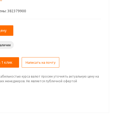
ены: 382379900
цену
наличии
 1 клик
Написать на почту
стабильностью курса валют просим уточнять актуальную цену на
ших менеджеров. Не является публичной офертой