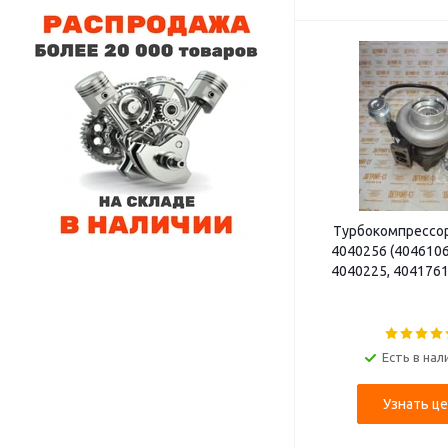
Турбокомпрессо
4040256 (4046106
4040225, 4041761
Есть в нал
Узнать це