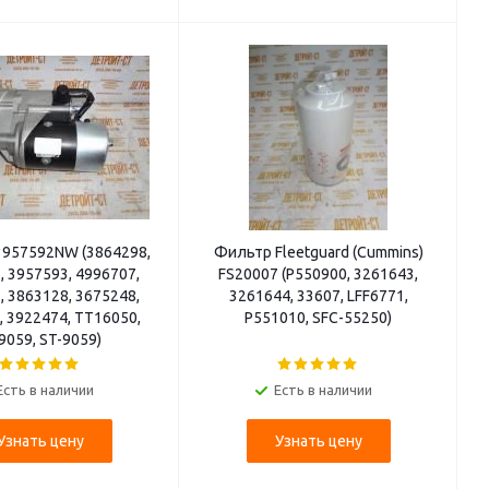
3957592NW (3864298,
Фильтр Fleetguard (Cummins)
, 3957593, 4996707,
FS20007 (P550900, 3261643,
, 3863128, 3675248,
3261644, 33607, LFF6771,
, 3922474, TT16050,
P551010, SFC-55250)
9059, ST-9059)
Есть в наличии
Есть в наличии
Узнать цену
Узнать цену