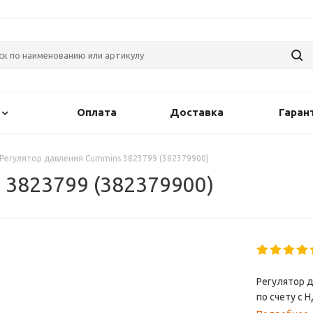
Оплата
Доставка
Гаран
Регулятор давления Cummins 3823799 (382379900)
 3823799 (382379900)
Регулятор д
по счету с 