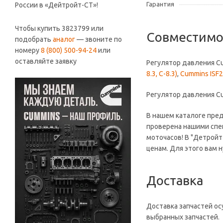
Гарантия
России в «Дейтройт-СТ»!
Чтобы купить 3823799 или
Совместимо
подобрать
аналог
— звоните по
номеру
8 (800) 500-94-24
или
оставляйте заявку
Регулятор давления C
8.3, C-8.3)
,
Cummins ISF2.
Регулятор давления C
В нашем каталоге пре
проверена нашими спец
моточасов! В "Детройт
ценам. Для этого вам 
Доставка
Доставка запчастей ос
выбранных запчастей.