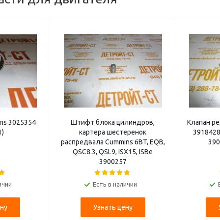
ns 3025354
Штифт блока цилиндров,
Клапан р
1)
картера шестеренок
3918428
распредвала Cummins 6BT, EQB,
390
QSC8.3, QSL9, ISX15, ISBe
3900257
ичии
Есть в наличии
ну
Узнать цену