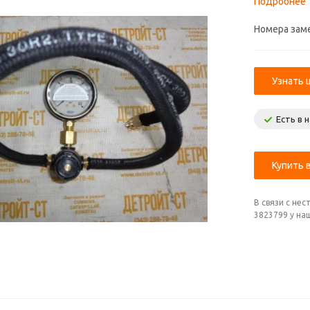
Подробнее
Номера зам
Узнать 
Есть в 
Купить в
В связи с не
3823799 у на