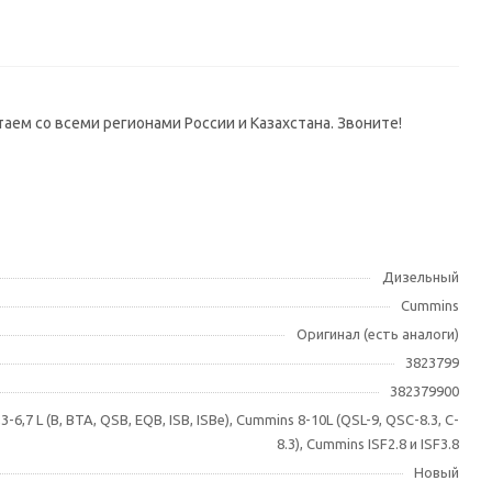
таем со всеми регионами России и Казахстана. Звоните!
Дизельный
Cummins
Оригинал (есть аналоги)
3823799
382379900
-6,7 L (B, BTA, QSB, EQB, ISB, ISBe), Cummins 8-10L (QSL-9, QSC-8.3, C-
8.3), Cummins ISF2.8 и ISF3.8
Новый