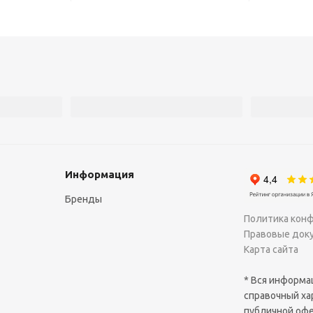
Информация
Бренды
Политика кон
Правовые док
Карта сайта
* Вся информац
справочный ха
публичной офе