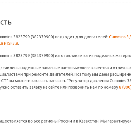
сть
ummins 3823799 (382379900) подходит для двигателей:
Cummins 3,3-
8 и ISF3.8
.
ummins 3823799 (382379900) изготавливается из надежных матер
дставлены надежные запасные части высокого качества и отличны
иалистами при ремонте двигателей. Поэтому мы даем расширенную
-СТ" вы можете заказать запчасть "Регулятор давления Cummins 3
нужно оставить заявку на сайте или позвонить нам по номеру
8 (800
уществляется во все регионы России и в Казахстан. Мы гарантиру