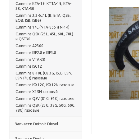
Cummins KTA-19, KTTA-19, KTA-
38, KTA-50
Cummins 3,3-6,7 L (B, BTA, QSB,
EQB, ISB, ISBe)
Cummins 14L (NTA-855 и N-14)
Cummins QSK (23L, 45L, 60L, 78L)
и QST30
Cummins A2300
Cummins ISF2.8 и ISF3.8
Cummins VTA-28
Cummins ISG12
Cummins 8-10L (C8.3G, ISLG, L9N,
L9N Plus) газовые
Cummins ISX12G, ISX12N газовые
Cummins X15N газовый
Cummins QSV (81G, 91G) газовые
Cummins QSK (23G, 38G, 50G, 60G,
78G) газовые
Запчасти Detroit Diesel
Запчасти Deutz